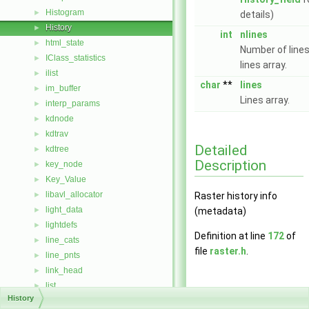
Histogram
►
details)
History
►
int
nlines
html_state
►
Number of lines
IClass_statistics
►
lines array.
ilist
►
char
**
lines
im_buffer
►
Lines array.
interp_params
►
kdnode
►
kdtrav
►
Detailed
kdtree
►
Description
key_node
►
Key_Value
►
libavl_allocator
►
Raster history info
light_data
►
(metadata)
lightdefs
►
Definition at line
172
of
line_cats
►
file
raster.h
.
line_pnts
►
link_head
►
list
►
Field
History
LZ4_stream_t_internal
►