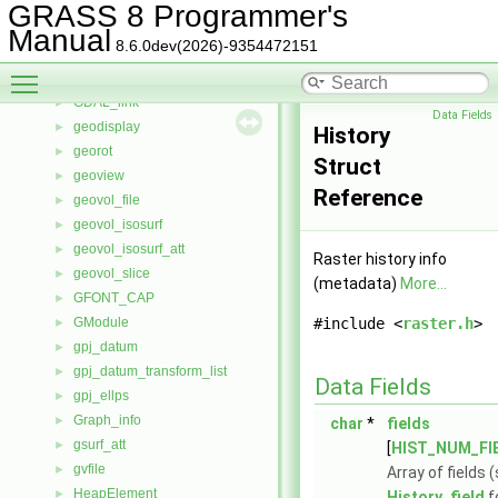
g_vect_style
►
GRASS 8 Programmer's
g_vect_style_thematic
►
Manual
8.6.0dev(2026)-9354472151
g_vol
►
Toggle main menu visibility
GASTATS
►
GDAL_link
►
Data Fields
geodisplay
►
History
georot
►
Struct
geoview
►
Reference
geovol_file
►
geovol_isosurf
►
geovol_isosurf_att
►
Raster history info
geovol_slice
►
(metadata)
More...
GFONT_CAP
►
GModule
#include <
raster.h
>
►
gpj_datum
►
gpj_datum_transform_list
►
Data Fields
gpj_ellps
►
Graph_info
►
char
*
fields
gsurf_att
►
[
HIST_NUM_FI
gvfile
►
Array of fields 
HeapElement
►
History_field
f