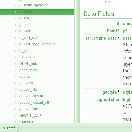
[
legend
]
G_math_spvector
►
g_point
►
Data Fields
g_site
►
int
dim
g_surf
►
Point3
p3
g_vect
►
g_vect_style
►
struct
line_cats
*
cats
g_vect_style_thematic
►
Stor
g_vol
►
info
GASTATS
►
about
GDAL_link
►
laye
geodisplay
►
for
georot
►
them
geoview
►
displ
geovol_file
►
gvstyle
*
styl
geovol_isosurf
►
signed
char
high
geovol_isosurf_att
►
>0 F
geovol_slice
►
is
GFONT_CAP
►
high
GModule
►
struct
g_point
*
next
g_point
gpj_datum
►