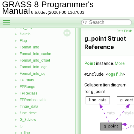
EMPQueueAdaptive
►
GRASS 8 Programmer's
ExtendedEltMergeType
►
Manual
8.6.0dev(2026)-00f13d7633
fcell_triple
►
Toggle main menu visibility
field_info
►
file_info
►
Data Fields
fileinfo
►
g_point Struct
Flag
►
Reference
Format_info
►
Format_info_cache
►
Format_info_offset
►
Point
instance.
More...
Format_info_ogr
►
Format_info_pg
►
#include <
ogsf.h
>
FP_stats
►
Collaboration diagram
FPRange
►
for g_point:
FPReclass
►
FPReclass_table
►
fringe_data
►
func_desc
►
G_3dview
►
G__
►
g_line
►