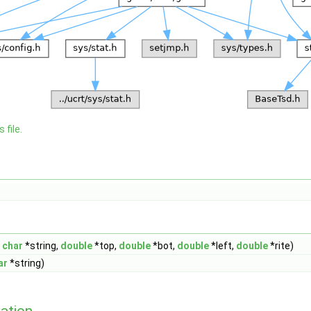
 file.
char
*string,
double
*top,
double
*bot,
double
*left,
double
*rite)
ar
*string)
ation