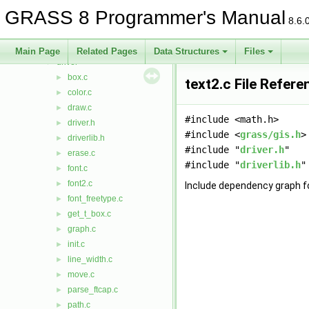
cluster
►
GRASS 8 Programmer's Manual
datetime
►
8.6.
db
►
display
►
Main Page
Related Pages
Data Structures
Files
driver
▼
box.c
►
text2.c File Refere
color.c
►
draw.c
►
#include <math.h>
driver.h
►
#include <
grass/gis.h
>
driverlib.h
►
#include "
driver.h
"
erase.c
►
#include "
driverlib.h
"
font.c
►
font2.c
►
Include dependency graph fo
font_freetype.c
►
get_t_box.c
►
graph.c
►
init.c
►
line_width.c
►
move.c
►
parse_ftcap.c
►
path.c
►