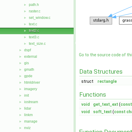
path.h
►
raster.c
►
set_window.c
►
text.c
►
text2.c
►
text3.c
►
text_size.c
►
dspf
►
Go to the source code of this
external
►
gis
►
gmath
►
Data Structures
gpde
►
struct
rectangle
htmldriver
►
imagery
►
Functions
init
►
iostream
►
void
get_text_ext
(
const
lidar
►
void
soft_text
(
const
ch
linkm
►
manage
►
nviz
►
Function Document