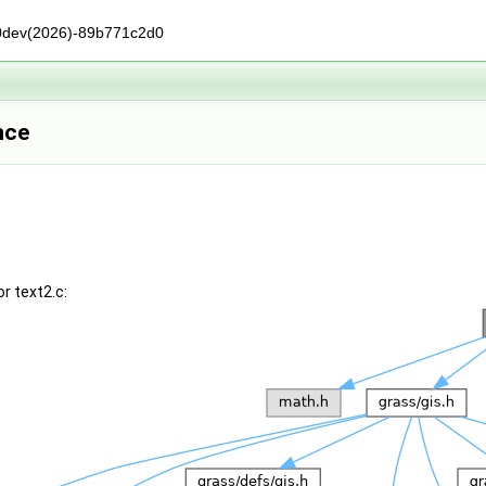
0dev(2026)-89b771c2d0
nce
r text2.c: