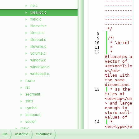
-----------
-----------
rle.c
►
-----------
tilealloc.c
►
-----------
tileio.c
-----------
►
-----------
tilemath.c
►
-*/
tilenull.c
►
    8
    9
/*!
tileread.c
►
   10
 * \brief
tilewrite.c
►
   11
 *
   12
 * 
volume.c
►
Allocates a 
window.c
►
vector of 
<em>nofTile
windowio.c
►
s</em> 
writeascii.c
►
tiles with 
the same 
rowio
►
dimensions
rst
►
   13
 * as the 
tiles of 
segment
►
<em>map</em
stats
►
> and large 
enough to 
symbol
►
store cell-
temporal
►
values of
vector
   14
 * 
►
<em>type</e
msvc
►
m>.
lib
raster3d
tilealloc.c
Globals
►
   15
 *