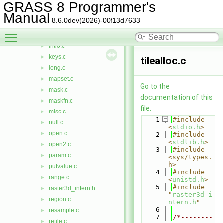
header.c
►
GRASS 8 Programmer's
headerinfo.c
►
Manual
8.6.0dev(2026)-00f13d7633
history.c
►
Toggle main menu visibility
index.c
►
intio.c
►
keys.c
►
tilealloc.c
long.c
►
mapset.c
►
Go to the
mask.c
►
documentation of this
maskfn.c
►
file.
misc.c
►
    1
#include 
null.c
►
<
stdio.h
>
open.c
►
    2
#include 
<
stdlib.h
>
open2.c
►
    3
#include 
param.c
►
<sys/types.
h>
putvalue.c
►
    4
#include 
range.c
►
<
unistd.h
>
    5
#include 
raster3d_intern.h
►
"
raster3d_i
region.c
►
ntern.h
"
    6
resample.c
►
    7
/*--------
retile.c
►