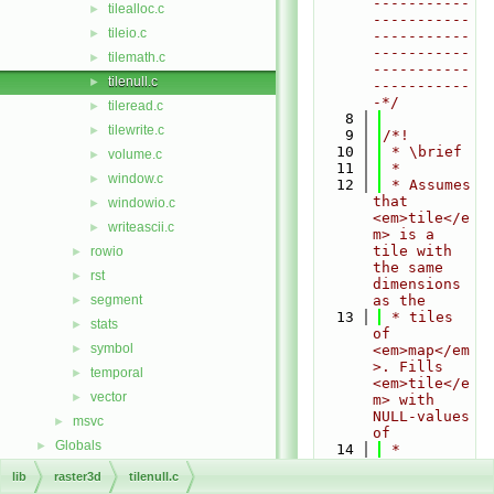
-----------
tilealloc.c
►
-----------
tileio.c
►
-----------
-----------
tilemath.c
►
-----------
tilenull.c
►
-----------
-*/
tileread.c
►
    8
tilewrite.c
►
    9
/*!
   10
 * \brief
volume.c
►
   11
 *
window.c
►
   12
 * Assumes 
that 
windowio.c
►
<em>tile</e
writeascii.c
►
m> is a 
tile with 
rowio
►
the same 
rst
►
dimensions 
segment
as the
►
   13
 * tiles 
stats
►
of 
symbol
►
<em>map</em
>. Fills 
temporal
►
<em>tile</e
vector
►
m> with 
NULL-values 
msvc
►
of
Globals
►
   14
 * 
<em>type</e
lib
raster3d
tilenull.c
m>.