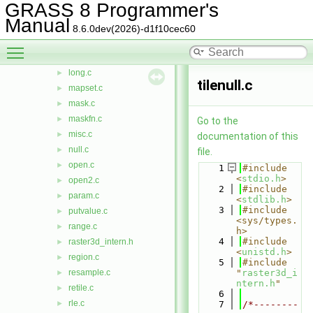
GRASS 8 Programmer's
history.c
►
Manual
index.c
►
8.6.0dev(2026)-d1f10cec60
intio.c
►
Toggle main menu visibility
keys.c
►
long.c
►
tilenull.c
mapset.c
►
mask.c
►
maskfn.c
►
Go to the
misc.c
►
documentation of this
null.c
►
file.
open.c
►
    1
#include 
<
stdio.h
>
open2.c
►
    2
#include 
param.c
►
<
stdlib.h
>
    3
#include 
putvalue.c
►
<sys/types.
range.c
►
h>
    4
#include 
raster3d_intern.h
►
<
unistd.h
>
region.c
►
    5
#include 
resample.c
"
raster3d_i
►
ntern.h
"
retile.c
►
    6
rle.c
►
    7
/*--------