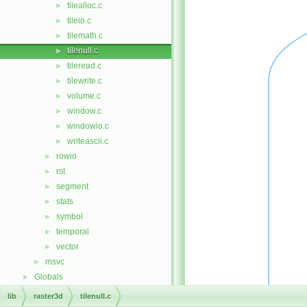
tilealloc.c
►
tileio.c
►
tilemath.c
►
tilenull.c
►
tileread.c
►
tilewrite.c
►
volume.c
►
window.c
►
windowio.c
►
writeascii.c
►
rowio
►
rst
►
segment
►
stats
►
symbol
►
temporal
►
vector
►
msvc
►
Globals
►
lib
raster3d
tilenull.c