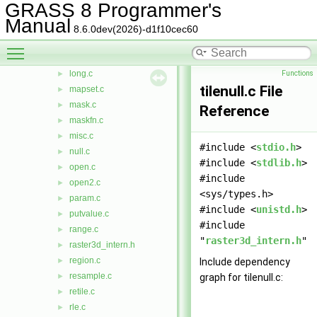
GRASS 8 Programmer's
history.c
►
Manual
index.c
►
8.6.0dev(2026)-d1f10cec60
intio.c
►
Toggle main menu visibility
keys.c
►
long.c
Functions
►
tilenull.c File
mapset.c
►
mask.c
►
Reference
maskfn.c
►
misc.c
►
#include <
stdio.h
>
null.c
►
#include <
stdlib.h
>
open.c
►
#include
open2.c
►
<sys/types.h>
param.c
►
#include <
unistd.h
>
putvalue.c
►
#include
range.c
►
"
raster3d_intern.h
"
raster3d_intern.h
►
region.c
►
Include dependency
resample.c
►
graph for tilenull.c:
retile.c
►
rle.c
►