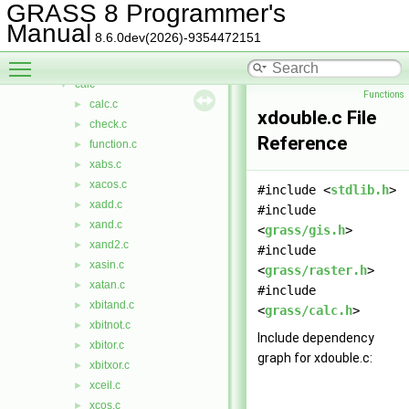
bitmap
►
GRASS 8 Programmer's
btree
►
Manual
8.6.0dev(2026)-9354472151
btree2
►
Toggle main menu visibility
cairodriver
►
calc
▼
Functions
calc.c
►
xdouble.c File
check.c
►
Reference
function.c
►
xabs.c
►
xacos.c
►
#include <
stdlib.h
>
xadd.c
►
#include
xand.c
►
<
grass/gis.h
>
xand2.c
►
#include
xasin.c
►
<
grass/raster.h
>
xatan.c
►
#include
xbitand.c
►
<
grass/calc.h
>
xbitnot.c
►
Include dependency
xbitor.c
►
graph for xdouble.c:
xbitxor.c
►
xceil.c
►
xcos.c
►