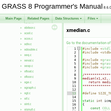
xasin.c
►
GRASS 8 Programmer's Manual
xatan.c
►
8.6.
xbitand.c
►
xbitnot.c
►
Main Page
Related Pages
Data Structures
Files
xbitor.c
►
xbitxor.c
►
xmedian.c
xceil.c
►
xcos.c
►
Go to the documentation of t
xdiv.c
►
    1
#include <
stdl
xdouble.c
►
    2
#include <stdb
xeq.c
►
    3
    4
#include <
gras
xeval.c
►
    5
#include <
gras
xexp.c
►
    6
#include <
gras
    7
xfloat.c
►
    8
/*************
xfloor.c
►
    9
median(x1,x2,.
   10
   return medi
xge.c
►
   11
**************
xgraph.c
►
   12
xgt.c
   13
#define SIZE_T
►
   14
xif.c
►
   15
static
int
 icm
xint.c
►
   16
{
   17
const
CELL
xisnull.c
►