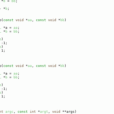
 *
b
 = 
bb
;
- *
b
;
p(
const
void
 *
aa
, 
const
void
 *
bb
)
L
 *a = 
aa
;
L
 *
b
 = 
bb
;
b
)
 -1;
b
)
 1;
p(
const
void
 *
aa
, 
const
void
 *
bb
)
L
 *a = 
aa
;
L
 *
b
 = 
bb
;
b
)
 -1;
b
)
 1;
nt
argc
, 
const
int
 *
argt
, 
void
 **args)