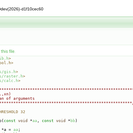
0dev(2026)-d1f10cec60
his file.
ib.h
>
ool.h>
s/gis.h
>
s/raster.h
>
s/calc.h
>
********************************************************
.,xn)
an of arguments
********************************************************
HRESHOLD 32
p(
const
void
 *
aa
, 
const
void
 *
bb
)
 *a = 
aa
;