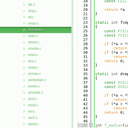
   18
const
CELL
xle.c
►
   19
   20
return
 *a 
xlog.c
►
   21
}
xlt.c
►
   22
   23
static
int
 fcm
xmax.c
►
   24
{
xmedian.c
►
   25
const
FCEL
   26
const
FCEL
xmin.c
►
   27
xmod.c
►
   28
if
 (*a < *
   29
return
xmode.c
►
   30
if
 (*a > *
xmul.c
►
   31
return
   32
return
 0;
xne.c
►
   33
}
xneg.c
►
   34
xnmax.c
   35
static
int
 dcm
►
   36
{
xnmedian.c
►
   37
const
DCEL
xnmin.c
►
   38
const
DCEL
   39
xnmode.c
►
   40
if
 (*a < *
xnot.c
►
   41
return
   42
if
 (*a > *
xnull.c
►
   43
return
xor.c
►
   44
return
 0;
   45
}
xor2.c
►
   46
xpow.c
►
   47
int
f_median
(
i