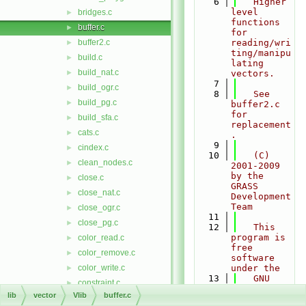
    6
   Higher 
level 
bridges.c
►
functions 
buffer.c
►
for 
buffer2.c
reading/wri
►
ting/manipu
build.c
►
lating 
build_nat.c
►
vectors.
    7
build_ogr.c
►
    8
   See 
build_pg.c
►
buffer2.c 
for 
build_sfa.c
►
replacement
cats.c
►
.
    9
cindex.c
►
   10
   (C) 
clean_nodes.c
►
2001-2009 
by the 
close.c
►
GRASS 
close_nat.c
►
Development 
Team
close_ogr.c
►
   11
close_pg.c
►
   12
   This 
program is 
color_read.c
►
free 
color_remove.c
►
software 
color_write.c
under the
►
   13
   GNU 
constraint.c
►
General 
lib
vector
Vlib
buffer.c
copy.c
►
Public 