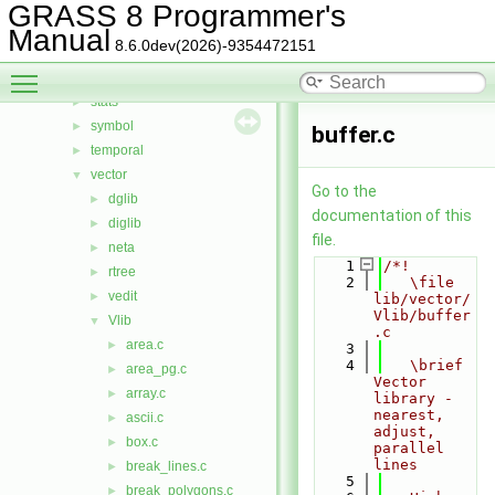
raster3d
►
GRASS 8 Programmer's
rowio
►
Manual
8.6.0dev(2026)-9354472151
rst
►
Toggle main menu visibility
segment
►
stats
►
symbol
►
buffer.c
temporal
►
vector
▼
Go to the
dglib
►
documentation of this
diglib
►
file.
neta
►
    1
/*!
rtree
►
    2
   \file 
vedit
►
lib/vector/
Vlib/buffer
Vlib
▼
.c
area.c
►
    3
    4
   \brief 
area_pg.c
►
Vector 
array.c
►
library - 
nearest, 
ascii.c
►
adjust, 
box.c
►
parallel 
lines
break_lines.c
►
    5
break_polygons.c
►