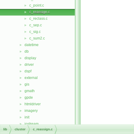
c_point.c
►
c_reassign.c
►
c_reclass.c
►
c_sep.c
►
c_sig.c
►
c_sum2.c
►
datetime
►
db
►
display
►
driver
►
dspf
►
external
►
gis
►
gmath
►
gpde
►
htmldriver
►
imagery
►
init
►
iostream
►
lib
cluster
c_reassign.c
lidar
►