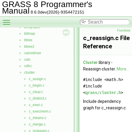
Files
▼
GRASS 8 Programmer's
File List
▼
Manual
8.6.0dev(2026)-9354472151
include
►
Toggle main menu visibility
lib
▼
arraystats
►
Functions
bitmap
►
c_reassign.c File
btree
►
Reference
btree2
►
cairodriver
►
calc
►
Cluster
library -
cdhc
►
Reassign cluster.
More...
cluster
▼
c_assign.c
►
#include <math.h>
c_begin.c
►
#include
c_clear.c
►
<
grass/cluster.h
>
c_distinct.c
►
Include dependency
c_exec.c
►
graph for c_reassign.c:
c_execmem.c
►
c_means.c
►
c_merge.c
►
c_nclasses.c
►