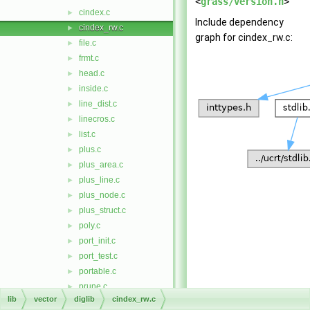
<
grass/version.h
>
cindex.c
►
Include dependency
cindex_rw.c
►
graph for cindex_rw.c:
file.c
►
frmt.c
►
head.c
►
inside.c
►
line_dist.c
►
linecros.c
►
list.c
►
plus.c
►
plus_area.c
►
plus_line.c
►
plus_node.c
►
plus_struct.c
►
poly.c
►
port_init.c
►
port_test.c
►
portable.c
►
prune.c
►
lib
vector
diglib
cindex_rw.c
spindex.c
►