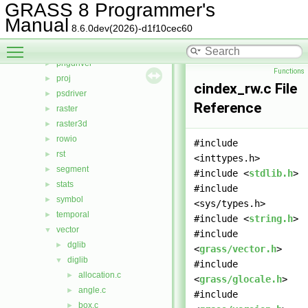
linkm
►
GRASS 8 Programmer's
manage
►
Manual
8.6.0dev(2026)-d1f10cec60
nviz
►
Toggle main menu visibility
ogsf
►
pngdriver
►
Functions
proj
►
cindex_rw.c File
psdriver
►
Reference
raster
►
raster3d
►
rowio
►
#include
rst
►
<inttypes.h>
segment
►
#include <
stdlib.h
>
stats
►
#include
symbol
►
<sys/types.h>
temporal
►
#include <
string.h
>
vector
▼
#include
dglib
►
<
grass/vector.h
>
diglib
▼
#include
allocation.c
►
<
grass/glocale.h
>
angle.c
►
#include
box.c
►