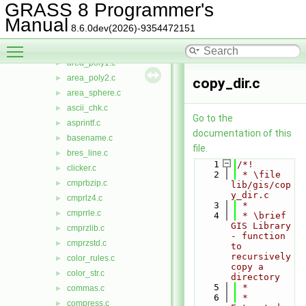
alloc.c
►
GRASS 8 Programmer's
aprintf.c
►
Manual
8.6.0dev(2026)-9354472151
area.c
►
Toggle main menu visibility
area_ellipse.c
►
area_poly1.c
►
area_poly2.c
►
copy_dir.c
area_sphere.c
►
ascii_chk.c
►
Go to the
asprintf.c
►
documentation of this
basename.c
►
file.
bres_line.c
►
    1
/*!
clicker.c
►
    2
 * \file 
cmprbzip.c
►
lib/gis/cop
y_dir.c
cmprlz4.c
►
    3
 *
cmprrle.c
►
    4
 * \brief 
GIS Library 
cmprzlib.c
►
- function 
cmprzstd.c
►
to 
recursively 
color_rules.c
►
copy a 
color_str.c
►
directory
    5
 *
commas.c
►
    6
 * 
compress.c
►