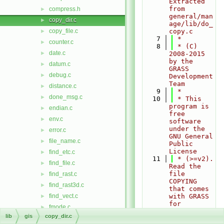
Extracted 
from 
compress.h
►
general/man
copy_dir.c
►
age/lib/do_
copy_file.c
copy.c
►
    7
 *
counter.c
►
    8
 * (C) 
date.c
►
2008-2015 
by the 
datum.c
►
GRASS 
debug.c
►
Development 
Team
distance.c
►
    9
 *
done_msg.c
►
   10
 * This 
program is 
endian.c
►
free 
env.c
►
software 
under the 
error.c
►
GNU General 
file_name.c
►
Public 
License
find_etc.c
►
   11
 * (>=v2). 
find_file.c
►
Read the 
file 
find_rast.c
►
COPYING 
find_rast3d.c
►
that comes 
find_vect.c
with GRASS 
►
for 
fmode.c
►
details.
lib
gis
copy_dir.c
G.h
►
   12
 *