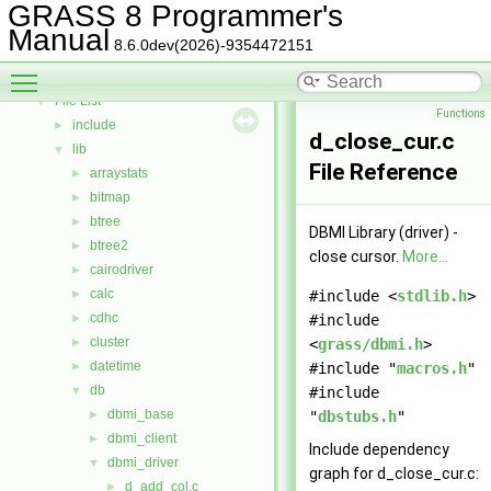
Deprecated List
GRASS 8 Programmer's
Bug List
Manual
8.6.0dev(2026)-9354472151
Data Structures
►
Toggle main menu visibility
Files
▼
File List
▼
Functions
include
►
d_close_cur.c
lib
▼
File Reference
arraystats
►
bitmap
►
btree
►
DBMI Library (driver) -
btree2
►
close cursor.
More...
cairodriver
►
calc
►
#include <
stdlib.h
>
cdhc
►
#include
cluster
►
<
grass/dbmi.h
>
datetime
►
#include "
macros.h
"
db
▼
#include
dbmi_base
►
"
dbstubs.h
"
dbmi_client
►
Include dependency
dbmi_driver
▼
graph for d_close_cur.c:
d_add_col.c
►