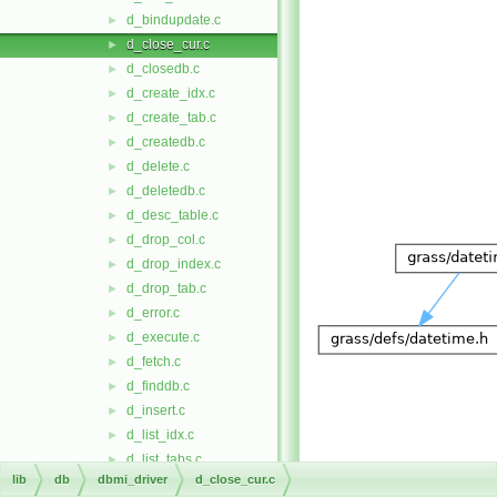
d_bindupdate.c
►
d_close_cur.c
►
d_closedb.c
►
d_create_idx.c
►
d_create_tab.c
►
d_createdb.c
►
d_delete.c
►
d_deletedb.c
►
d_desc_table.c
►
d_drop_col.c
►
d_drop_index.c
►
d_drop_tab.c
►
d_error.c
►
d_execute.c
►
d_fetch.c
►
d_finddb.c
►
d_insert.c
►
d_list_idx.c
►
d_list_tabs.c
►
Go to the source code
lib
db
dbmi_driver
d_close_cur.c
d_listdb.c
►
of this file.