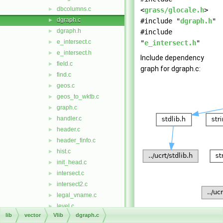
dbcolumns.c
►
<
grass/glocale.h
>
dgraph.c
►
#include "
dgraph.h
"
dgraph.h
►
#include
e_intersect.c
►
"
e_intersect.h
"
e_intersect.h
►
Include dependency
field.c
►
graph for dgraph.c:
find.c
►
geos.c
►
geos_to_wktb.c
►
graph.c
►
handler.c
►
header.c
►
header_finfo.c
►
hist.c
►
init_head.c
►
intersect.c
►
intersect2.c
►
legal_vname.c
►
level.c
►
lib
vector
Vlib
dgraph.c
level_two.c
►