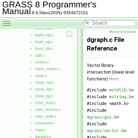
bridges.c
►
GRASS 8 Programmer's
buffer.c
►
Manual
8.6.0dev(2026)-9354472151
buffer2.c
►
Toggle main menu visibility
build.c
►
build_nat.c
►
Macros
|
Functions
build_ogr.c
►
dgraph.c File
build_pg.c
►
Reference
build_sfa.c
►
cats.c
►
cindex.c
►
Vector library -
clean_nodes.c
►
intersection (lower level
close.c
►
functions)
More...
close_nat.c
►
close_ogr.c
►
#include <
stdlib.h
>
close_pg.c
►
#include <
string.h
>
color_read.c
►
#include <math.h>
color_remove.c
►
#include
color_write.c
►
<
grass/gis.h
>
constraint.c
►
#include
copy.c
►
<
grass/vector.h
>
dangles.c
►
#include