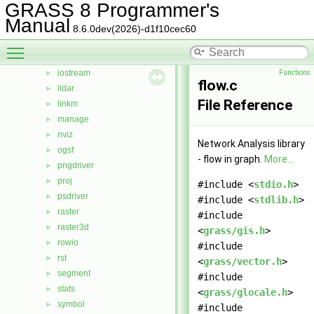
GRASS 8 Programmer's
gpde
►
Manual
htmldriver
►
8.6.0dev(2026)-d1f10cec60
imagery
►
Toggle main menu visibility
init
►
iostream
Functions
►
flow.c
lidar
►
File Reference
linkm
►
manage
►
nviz
►
Network Analysis library
ogsf
►
- flow in graph.
More...
pngdriver
►
proj
►
#include <
stdio.h
>
psdriver
►
#include <
stdlib.h
>
raster
►
#include
raster3d
►
<
grass/gis.h
>
rowio
►
#include
rst
►
<
grass/vector.h
>
segment
►
#include
stats
►
<
grass/glocale.h
>
symbol
►
#include