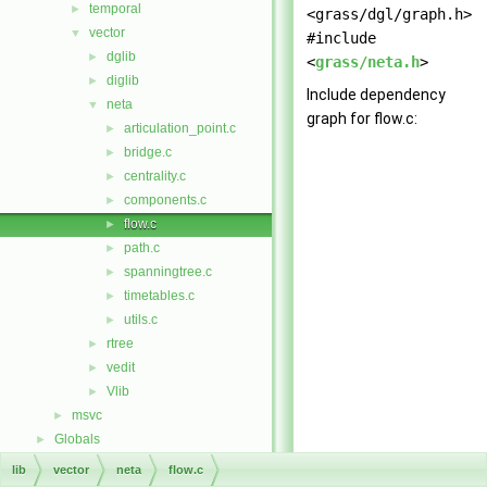
temporal
►
<grass/dgl/graph.h>
vector
▼
#include
dglib
►
<
grass/neta.h
>
diglib
►
Include dependency
neta
▼
graph for flow.c:
articulation_point.c
►
bridge.c
►
centrality.c
►
components.c
►
flow.c
►
path.c
►
spanningtree.c
►
timetables.c
►
utils.c
►
rtree
►
vedit
►
Vlib
►
msvc
►
Globals
►
lib
vector
neta
flow.c