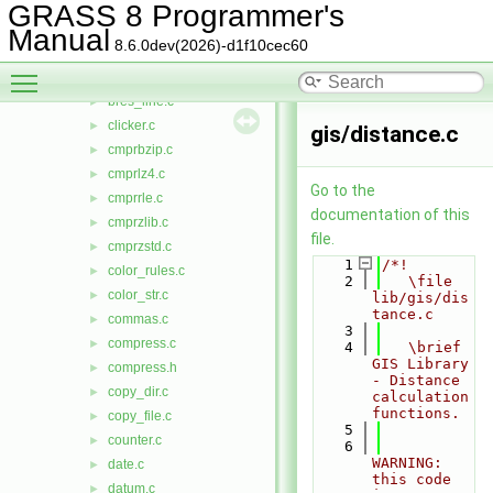
area_sphere.c
►
GRASS 8 Programmer's
ascii_chk.c
►
Manual
8.6.0dev(2026)-d1f10cec60
asprintf.c
►
Toggle main menu visibility
basename.c
►
bres_line.c
►
clicker.c
►
gis/distance.c
cmprbzip.c
►
cmprlz4.c
►
Go to the
cmprrle.c
►
documentation of this
cmprzlib.c
►
file.
cmprzstd.c
►
    1
/*!
color_rules.c
►
    2
   \file 
color_str.c
►
lib/gis/dis
tance.c
commas.c
►
    3
compress.c
►
    4
   \brief 
GIS Library 
compress.h
►
- Distance 
copy_dir.c
►
calculation 
functions.
copy_file.c
►
    5
counter.c
►
    6
WARNING: 
date.c
►
this code 
datum.c
►