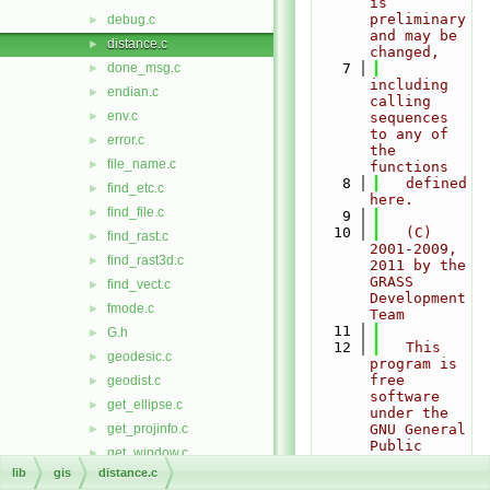
is 
preliminary 
debug.c
►
and may be 
distance.c
►
changed,
done_msg.c
    7
►
including 
endian.c
►
calling 
env.c
►
sequences 
to any of 
error.c
►
the 
file_name.c
►
functions
    8
   defined 
find_etc.c
►
here.
find_file.c
►
    9
   10
   (C) 
find_rast.c
►
2001-2009, 
find_rast3d.c
►
2011 by the 
GRASS 
find_vect.c
►
Development 
fmode.c
►
Team
   11
G.h
►
   12
   This 
geodesic.c
►
program is 
free 
geodist.c
►
software 
get_ellipse.c
►
under the 
get_projinfo.c
GNU General 
►
Public 
get_window.c
►
License
lib
gis
distance.c
getl.c
►
   13
   (>=v2). 