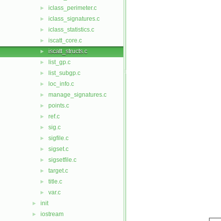
iclass_perimeter.c
►
iclass_signatures.c
►
iclass_statistics.c
►
iscatt_core.c
►
iscatt_structs.c
►
list_gp.c
►
list_subgp.c
►
loc_info.c
►
manage_signatures.c
►
points.c
►
ref.c
►
sig.c
►
sigfile.c
►
sigset.c
►
sigsetfile.c
►
target.c
►
title.c
►
var.c
►
init
►
iostream
►