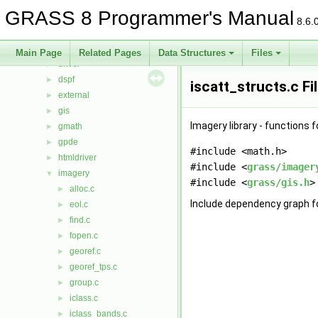
cluster
►
GRASS 8 Programmer's Manual
datetime
►
8.6.
db
►
display
►
Main Page
Related Pages
Data Structures
Files
driver
►
dspf
►
iscatt_structs.c Fi
external
►
gis
►
Imagery library - functions 
gmath
►
gpde
►
#include <math.h>
htmldriver
►
#include <
grass/imager
imagery
▼
#include <
grass/gis.h
>
alloc.c
►
Include dependency graph fo
eol.c
►
find.c
►
fopen.c
►
georef.c
►
georef_tps.c
►
group.c
►
iclass.c
►
iclass_bands.c
►