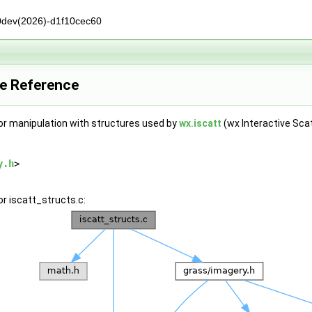
0dev(2026)-d1f10cec60
le Reference
for manipulation with structures used by
wx.iscatt
(wx Interactive Scat
y.h
>
r iscatt_structs.c: