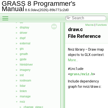
calc
►
GRASS 8 Programmer's
cdhc
►
Manual
8.6.0dev(2026)-89b771c2d0
cluster
►
Toggle main menu visibility
datetime
►
db
►
Macros
|
Functions
display
►
draw.c
driver
►
File Reference
dspf
►
external
►
gis
►
Nviz library – Draw map
gmath
►
objects to GLX context.
gpde
►
More...
htmldriver
►
#include
imagery
►
<
grass/nviz.h
>
init
►
iostream
►
Include dependency
lidar
►
graph for nviz/draw.c:
linkm
►
manage
►
nviz
▼
change_view.c
►