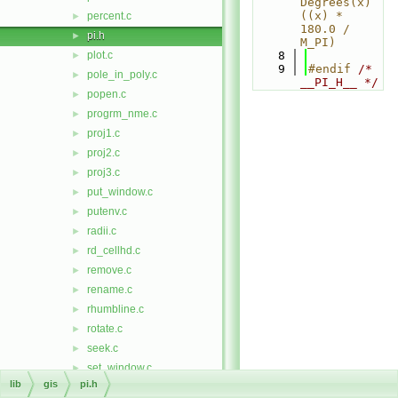
Degrees(x) 
((x) * 
percent.c
►
180.0 / 
pi.h
►
M_PI)
plot.c
    8
►
    9
#endif 
/* 
pole_in_poly.c
►
__PI_H__ */
popen.c
►
progrm_nme.c
►
proj1.c
►
proj2.c
►
proj3.c
►
put_window.c
►
putenv.c
►
radii.c
►
rd_cellhd.c
►
remove.c
►
rename.c
►
rhumbline.c
►
rotate.c
►
seek.c
►
set_window.c
►
lib
gis
pi.h
short_way.c
►