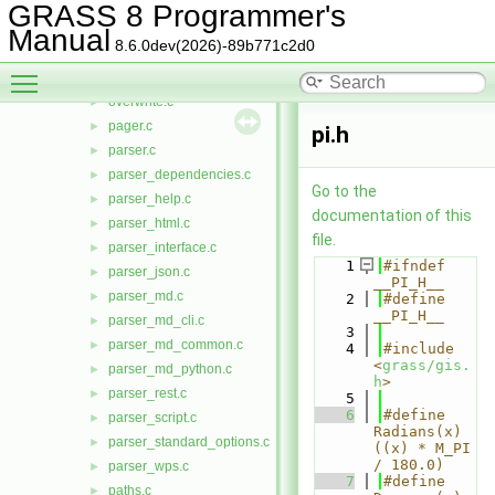
nme_in_mps.c
►
GRASS 8 Programmer's
omp_threads.c
►
Manual
8.6.0dev(2026)-89b771c2d0
open.c
►
Toggle main menu visibility
open_misc.c
►
overwrite.c
►
pager.c
►
pi.h
parser.c
►
parser_dependencies.c
►
Go to the
parser_help.c
►
documentation of this
parser_html.c
►
file.
parser_interface.c
►
    1
#ifndef 
parser_json.c
►
__PI_H__
parser_md.c
►
    2
#define 
__PI_H__
parser_md_cli.c
►
    3
parser_md_common.c
►
    4
#include 
<
grass/gis.
parser_md_python.c
►
h
>
parser_rest.c
►
    5
    6
#define 
parser_script.c
►
Radians(x) 
parser_standard_options.c
►
((x) * M_PI 
/ 180.0)
parser_wps.c
►
    7
#define 
paths.c
►