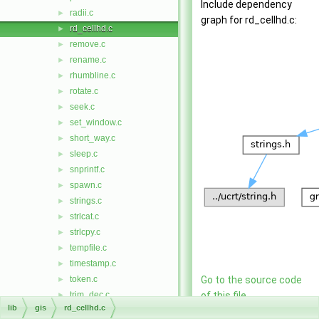
Include dependency
radii.c
►
graph for rd_cellhd.c:
rd_cellhd.c
►
remove.c
►
rename.c
►
rhumbline.c
►
rotate.c
►
seek.c
►
set_window.c
►
short_way.c
►
sleep.c
►
snprintf.c
►
spawn.c
►
strings.c
►
strlcat.c
►
strlcpy.c
►
tempfile.c
►
timestamp.c
►
token.c
Go to the source code
►
trim_dec.c
of this file.
►
lib
gis
rd_cellhd.c
units.c
►