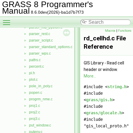
parser_json.c
►
GRASS 8 Programmer's
parser_md.c
►
Manual
8.6.0dev(2026)-ba1d7b7f73
parser_md_cli.c
►
Toggle main menu visibility
parser_md_common.c
►
parser_md_python.c
►
Macros
|
Functions
parser_rest.c
►
rd_cellhd.c File
parser_script.c
►
Reference
parser_standard_options.c
►
parser_wps.c
►
paths.c
►
GIS Library - Read cell
percent.c
►
header or window.
pi.h
►
More...
plot.c
►
pole_in_poly.c
►
#include <
string.h
>
popen.c
►
#include
progrm_nme.c
►
<
grass/gis.h
>
proj1.c
►
#include
proj2.c
►
<
grass/glocale.h
>
proj3.c
►
#include
put_window.c
►
"gis_local_proto.h"
putenv.c
►