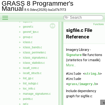
imagery
▼
GRASS 8 Programmer's
alloc.c
►
Manual
8.6.0dev(2026)-ba1d7b7f73
eol.c
►
Toggle main menu visibility
find.c
►
fopen.c
►
Functions
georef.c
►
sigfile.c File
georef_tps.c
►
Reference
group.c
►
iclass.c
►
iclass_bands.c
►
Imagery Library -
iclass_perimeter.c
►
Signature
file functions
iclass_signatures.c
►
(statistics for i.maxlik).
iclass_statistics.c
►
More...
iscatt_core.c
►
iscatt_structs.c
►
#include <
string.h
>
list_gp.c
►
#include
list_subgp.c
►
<
grass/imagery.h
>
loc_info.c
►
Include dependency
manage_signatures.c
►
graph for sigfile.c:
points.c
►
ref.c
►