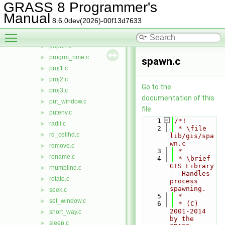
percent.c
►
GRASS 8 Programmer's
pi.h
►
Manual
8.6.0dev(2026)-00f13d7633
plot.c
►
Toggle main menu visibility
pole_in_poly.c
►
popen.c
►
progrm_nme.c
►
spawn.c
proj1.c
►
proj2.c
►
Go to the
proj3.c
►
documentation of this
put_window.c
►
file.
putenv.c
►
    1
/*!
radii.c
►
    2
 * \file 
rd_cellhd.c
►
lib/gis/spa
wn.c
remove.c
►
    3
 *
rename.c
►
    4
 * \brief 
GIS Library 
rhumbline.c
►
-  Handles 
rotate.c
►
process 
spawning.
seek.c
►
    5
 *
set_window.c
►
    6
 * (C) 
2001-2014 
short_way.c
►
by the 
sleep.c
►