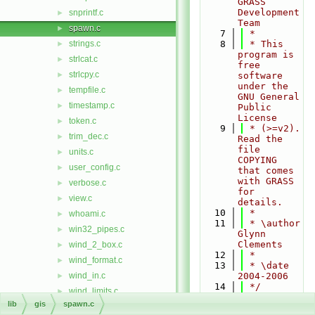
GRASS 
Development 
snprintf.c
►
Team
spawn.c
►
    7
 *
strings.c
    8
 * This 
►
program is 
strlcat.c
►
free 
strlcpy.c
►
software 
under the 
tempfile.c
►
GNU General 
timestamp.c
►
Public 
License
token.c
►
    9
 * (>=v2). 
trim_dec.c
►
Read the 
file 
units.c
►
COPYING 
user_config.c
►
that comes 
with GRASS 
verbose.c
►
for 
view.c
►
details.
   10
 *
whoami.c
►
   11
 * \author 
win32_pipes.c
►
Glynn 
Clements
wind_2_box.c
►
   12
 *
wind_format.c
►
   13
 * \date 
wind_in.c
2004-2006
►
   14
 */
wind_limits.c
►
   15
lib
gis
spawn.c
wind_overlap.c
►
   16
#include 