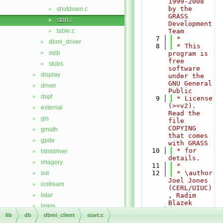
1999-2008 
by the 
shutdown.c
►
GRASS 
start.c
►
Development 
table.c
Team
►
    7
 *
dbmi_driver
►
    8
 * This 
sqlp
►
program is 
free 
stubs
►
software 
display
►
under the 
GNU General 
driver
►
Public
dspf
►
    9
 * License 
(>=v2). 
external
►
Read the 
gis
►
file 
COPYING 
gmath
►
that comes 
gpde
►
with GRASS
   10
 * for 
htmldriver
►
details.
imagery
►
   11
 *
   12
 * \author 
init
►
Joel Jones 
iostream
►
(CERL/UIUC)
lidar
, Radim 
►
Blazek
linkm
►
   13
 */
lib
db
dbmi_client
start.c
manage
►
   14