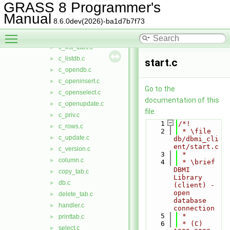
c_finddb.c
►
GRASS 8 Programmer's
c_insert.c
►
Manual
8.6.0dev(2026)-ba1d7b7f73
c_list_drivers.c
►
Toggle main menu visibility
c_list_idx.c
►
c_list_tabs.c
►
c_listdb.c
►
start.c
c_opendb.c
►
c_openinsert.c
►
Go to the
c_openselect.c
►
documentation of this
c_openupdate.c
►
file.
c_priv.c
►
    1
/*!
c_rows.c
►
    2
 * \file 
c_update.c
►
db/dbmi_cli
ent/start.c
c_version.c
►
    3
 *
column.c
►
    4
 * \brief 
DBMI 
copy_tab.c
►
Library 
db.c
►
(client) - 
open 
delete_tab.c
►
database 
handler.c
►
connection
    5
 *
printtab.c
►
    6
 * (C) 
select.c
►