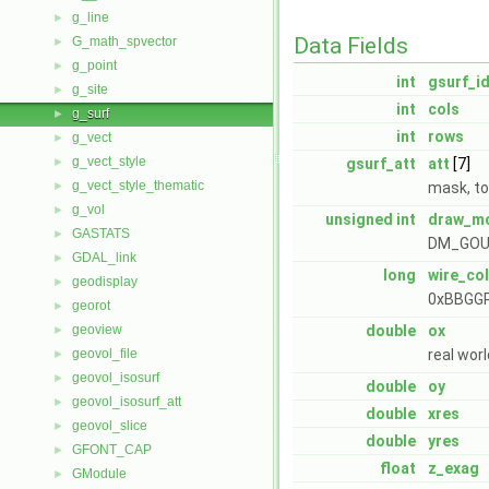
g_line
►
Data Fields
G_math_spvector
►
g_point
►
int
gsurf_i
g_site
►
int
cols
g_surf
►
int
rows
g_vect
►
g_vect_style
►
gsurf_att
att
[7]
g_vect_style_thematic
►
mask, top
g_vol
►
unsigned
int
draw_m
GASTATS
►
DM_GOUR
GDAL_link
►
long
wire_co
geodisplay
►
0xBBGG
georot
►
geoview
double
ox
►
geovol_file
real worl
►
geovol_isosurf
►
double
oy
geovol_isosurf_att
►
double
xres
geovol_slice
►
double
yres
GFONT_CAP
►
float
z_exag
GModule
►