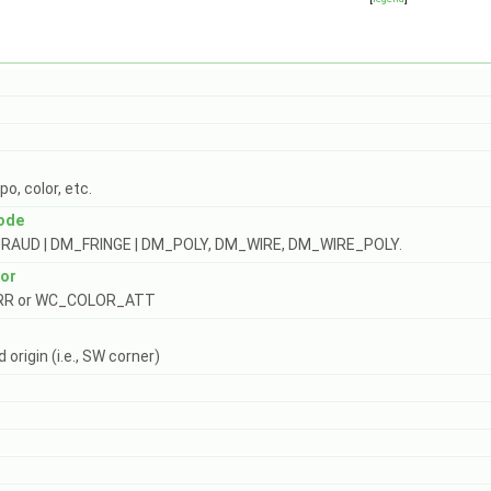
d
o, color, etc.
ode
AUD | DM_FRINGE | DM_POLY, DM_WIRE, DM_WIRE_POLY.
lor
RR or WC_COLOR_ATT
d origin (i.e., SW corner)