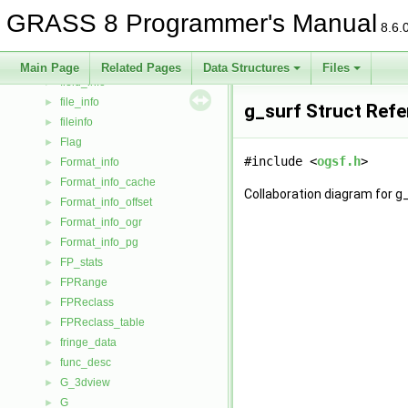
em_pqueue
►
GRASS 8 Programmer's Manual
EMPQueueAdaptive
►
8.6.
ExtendedEltMergeType
►
fcell_triple
►
Main Page
Related Pages
Data Structures
Files
field_info
►
file_info
►
g_surf Struct Ref
fileinfo
►
Flag
►
#include <
ogsf.h
>
Format_info
►
Format_info_cache
►
Collaboration diagram for g_
Format_info_offset
►
Format_info_ogr
►
Format_info_pg
►
FP_stats
►
FPRange
►
FPReclass
►
FPReclass_table
►
fringe_data
►
func_desc
►
G_3dview
►
G__
►