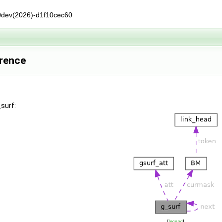
0dev(2026)-d1f10cec60
erence
surf:
[
legend
]