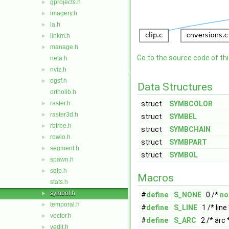
gprojects.h
►
imagery.h
►
la.h
►
linkm.h
►
manage.h
►
Go to the source code of this
neta.h
nviz.h
►
ogsf.h
►
Data Structures
ortholib.h
raster.h
struct
SYMBCOLOR
►
raster3d.h
►
struct
SYMBEL
rbtree.h
►
struct
SYMBCHAIN
rowio.h
►
struct
SYMBPART
segment.h
►
struct
SYMBOL
spawn.h
►
sqlp.h
►
Macros
stats.h
symbol.h
►
#
define
S_NONE
0 /*
no
temporal.h
►
#
define
S_LINE
1 /* line 
vector.h
►
#
define
S_ARC
2 /* arc 
vedit.h
►