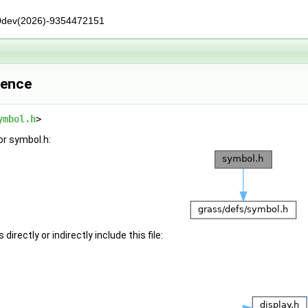
0dev(2026)-9354472151
rence
ymbol.h
>
or symbol.h:
irectly or indirectly include this file: