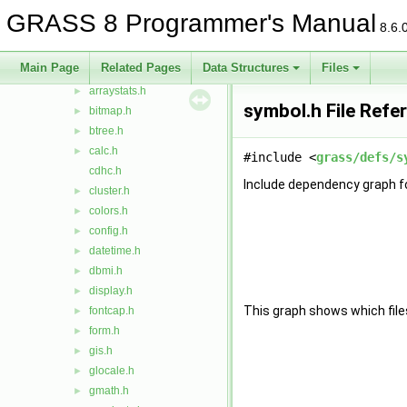
grass
▼
GRASS 8 Programmer's Manual
8.6.
defs
►
iostream
►
Main Page
Related Pages
Data Structures
Files
vect
►
arraystats.h
►
symbol.h File Refe
bitmap.h
►
btree.h
►
calc.h
►
#include <
grass/defs/s
cdhc.h
Include dependency graph f
cluster.h
►
colors.h
►
config.h
►
datetime.h
►
dbmi.h
►
display.h
►
This graph shows which files d
fontcap.h
►
form.h
►
gis.h
►
glocale.h
►
gmath.h
►