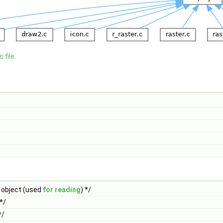
 file.
object (used
for
reading
) */
*/
*/