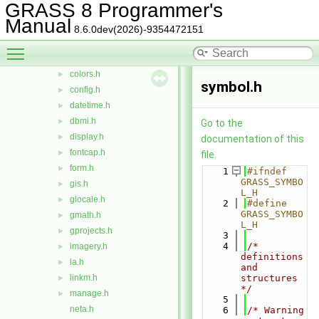
GRASS 8 Programmer's
btree.h
►
Manual
calc.h
►
8.6.0dev(2026)-9354472151
cdhc.h
Toggle main menu visibility
cluster.h
►
colors.h
►
symbol.h
config.h
►
datetime.h
►
dbmi.h
►
Go to the
display.h
►
documentation of this
fontcap.h
►
file.
form.h
►
    1
#ifndef 
GRASS_SYMBO
gis.h
►
L_H
glocale.h
►
    2
#define 
GRASS_SYMBO
gmath.h
►
L_H
gprojects.h
►
    3
    4
/* 
imagery.h
►
definitions 
la.h
►
and 
linkm.h
structures 
►
*/
manage.h
►
    5
neta.h
    6
/* Warning 