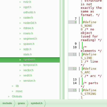
: structure 
nviz.h
►
is not 
ogsf.h
►
exactly the 
same as 
ortholib.h
format. */
raster.h
►
    7
    8
#define 
raster3d.h
►
S_NONE        
rbtree.h
►
0 
/* no 
object 
rowio.h
►
(used for 
segment.h
►
reading) */
    9
spawn.h
►
   10
/* 
sqlp.h
►
elements */
   11
#define 
stats.h
S_LINE        
symbol.h
►
1 
/* line 
temporal.h
*/
►
   12
#define 
vector.h
►
S_ARC         
vedit.h
►
2 
/* arc */
   13
version.h
►
   14
/* parts 
lib
►
*/
   15
#define 
msvc
►
S_STRING      
Globals
►
1
   16
#define 
include
grass
symbol.h
S_POLYGON     