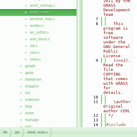
2011 by the 
GRASS 
wind_overlap.c
►
Development 
wind_scan.c
►
Team
window_map.c
    7
►
    8
   This 
worker.c
►
program is 
wr_cellhd.c
►
free 
software 
writ_zeros.c
►
under the 
xdr.c
►
GNU General 
Public 
zero.c
►
License
zone.c
►
    9
   (>=v2). 
Read the 
gmath
►
file 
gpde
►
COPYING 
that comes 
htmldriver
►
with GRASS 
imagery
►
for 
details.
init
►
   10
iostream
►
   11
   \author 
Original 
lidar
►
author CERL
linkm
►
   12
 */
manage
   13
►
   14
#include 
nviz
►
<
stdio.h
>
lib
gis
wind_scan.c
ogsf
►
   15
#include 