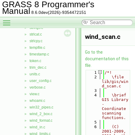
short_way.c
►
GRASS 8 Programmer's
sleep.c
►
Manual
8.6.0dev(2026)-9354472151
snprintf.c
►
Toggle main menu visibility
spawn.c
►
strings.c
►
strlcat.c
►
wind_scan.c
strlcpy.c
►
tempfile.c
►
Go to the
timestamp.c
►
documentation of this
token.c
►
file.
trim_dec.c
►
    1
/*!
units.c
►
    2
   \file 
user_config.c
►
lib/gis/win
d_scan.c
verbose.c
►
    3
view.c
►
    4
   \brief 
GIS Library 
whoami.c
►
- 
win32_pipes.c
►
Coordinate 
scanning 
wind_2_box.c
►
functions.
wind_format.c
►
    5
    6
   (C) 
wind_in.c
►
2001-2009, 
wind_limits.c
►