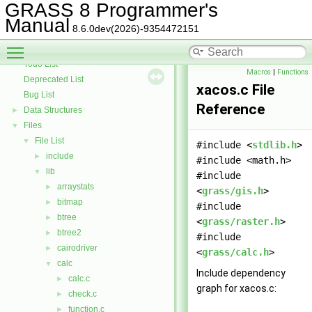
GRASS Library for interpolation with regularized splines with tension
►
GRASS 8 Programmer's
GRASS Segment Library
►
Manual
8.6.0dev(2026)-9354472151
GRASS Directed Graph Library
►
Toggle main menu visibility
GRASS Vector Library
►
Todo List
Macros
|
Functions
Deprecated List
xacos.c File
Bug List
Reference
Data Structures
►
Files
▼
File List
▼
#include <
stdlib.h
>
include
►
#include <math.h>
lib
▼
#include
arraystats
►
<
grass/gis.h
>
bitmap
►
#include
btree
►
<
grass/raster.h
>
btree2
►
#include
cairodriver
►
<
grass/calc.h
>
calc
▼
Include dependency
calc.c
►
graph for xacos.c:
check.c
►
function.c
►