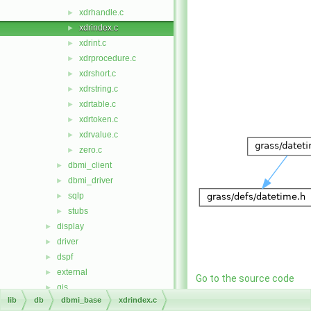
xdrhandle.c
►
xdrindex.c
►
xdrint.c
►
xdrprocedure.c
►
xdrshort.c
►
xdrstring.c
►
xdrtable.c
►
xdrtoken.c
►
xdrvalue.c
►
zero.c
►
dbmi_client
►
dbmi_driver
►
sqlp
►
stubs
►
display
►
driver
►
dspf
►
external
►
Go to the source code
gis
►
of this file.
lib
db
dbmi_base
xdrindex.c
gmath
►