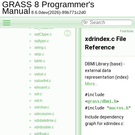
isdir.c
►
GRASS 8 Programmer's
legal_dbname.c
►
Manual
8.6.0dev(2026)-89b771c2d0
login.c
►
Toggle main menu visibility
macros.h
►
ret_codes.c
►
Functions
sqlCtype.c
►
xdrindex.c File
sqltype.c
►
Reference
string.c
►
strip.c
►
table.c
►
DBMI Library (base) -
token.c
►
external data
value.c
►
representation (index)
valuefmt.c
►
More...
whoami.c
►
xdr.c
►
#include
xdr.h
►
<
grass/dbmi.h
>
xdrchar.c
►
#include "
macros.h
"
xdrcolumn.c
►
Include dependency
xdrdatetime.c
►
graph for xdrindex.c:
xdrdouble.c
►
xdrfloat.c
►