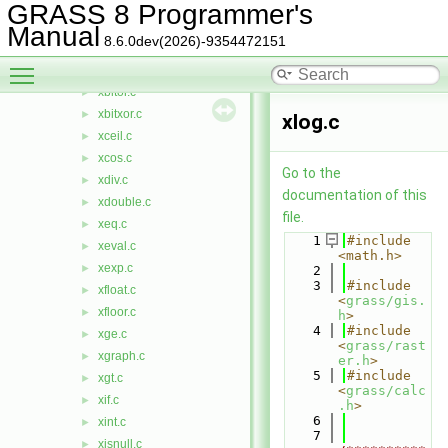
xasin.c
►
GRASS 8 Programmer's
xatan.c
►
Manual
8.6.0dev(2026)-9354472151
xbitand.c
►
Toggle main menu visibility
xbitnot.c
►
xbitor.c
►
xbitxor.c
►
xlog.c
xceil.c
►
xcos.c
►
Go to the
xdiv.c
►
documentation of this
xdouble.c
►
file.
xeq.c
►
    1
#include 
xeval.c
►
<math.h>
xexp.c
►
    2
    3
#include 
xfloat.c
►
<
grass/gis.
xfloor.c
►
h
>
    4
#include 
xge.c
►
<
grass/rast
xgraph.c
►
er.h
>
    5
#include 
xgt.c
►
<
grass/calc
xif.c
►
.h
>
    6
xint.c
►
    7
xisnull.c
►