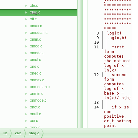
/**********
***********
xle.c
►
***********
xlog.c
►
***********
xlt.c
***********
►
***********
xmax.c
►
*****
xmedian.c
►
    8
log(x)
    9
log(x,b)
xmin.c
►
   10
xmod.c
►
   11
  first 
form 
xmode.c
►
computes 
xmul.c
►
the natural 
log of x = 
xne.c
►
ln(x)
xneg.c
►
   12
  second 
form 
xnmax.c
►
computes 
xnmedian.c
►
log of x 
base b = 
xnmin.c
►
ln(x)/ln(b)
xnmode.c
►
   13
   14
  if x is 
xnot.c
►
non-
xnull.c
►
positive, 
xor.c
or floating 
►
point 
xor2.c
►
exception 
lib
calc
xlog.c
xpow.c
►
occurs 