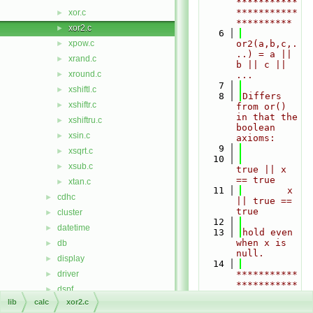
***********
***********
xor.c
►
**********
xor2.c
►
    6
xpow.c
or2(a,b,c,.
►
..) = a || 
xrand.c
►
b || c || 
xround.c
►
...
    7
xshiftl.c
►
    8
Differs 
xshiftr.c
►
from or() 
in that the 
xshiftru.c
►
boolean 
xsin.c
►
axioms:
    9
xsqrt.c
►
   10
xsub.c
►
true || x 
== true
xtan.c
►
   11
        x 
cdhc
►
|| true == 
true
cluster
►
   12
datetime
►
   13
hold even 
when x is 
db
►
null.
display
►
   14
driver
***********
►
***********
dspf
►
***********
lib
calc
xor2.c
external
►
***********