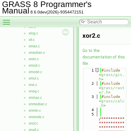
xgt.c
►
GRASS 8 Programmer's
xif.c
►
Manual
8.6.0dev(2026)-9354472151
xint.c
►
Toggle main menu visibility
xisnull.c
►
xle.c
►
xlog.c
►
xor2.c
xlt.c
►
xmax.c
►
Go to the
xmedian.c
►
documentation of this
xmin.c
►
file.
xmod.c
►
    1
#include 
xmode.c
►
<
grass/gis.
xmul.c
►
h
>
    2
#include 
xne.c
►
<
grass/rast
xneg.c
►
er.h
>
    3
#include 
xnmax.c
►
<
grass/calc
xnmedian.c
►
.h
>
    4
xnmin.c
►
    5
xnmode.c
►
/**********
***********
xnot.c
►
***********
xnull.c
►