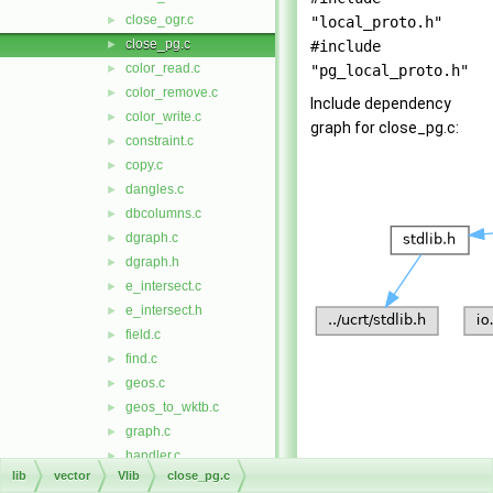
close_ogr.c
►
"local_proto.h"
close_pg.c
►
#include
color_read.c
►
"pg_local_proto.h"
color_remove.c
►
Include dependency
color_write.c
►
graph for close_pg.c:
constraint.c
►
copy.c
►
dangles.c
►
dbcolumns.c
►
dgraph.c
►
dgraph.h
►
e_intersect.c
►
e_intersect.h
►
field.c
►
find.c
►
geos.c
►
geos_to_wktb.c
►
graph.c
►
handler.c
►
lib
vector
Vlib
close_pg.c
header.c
►