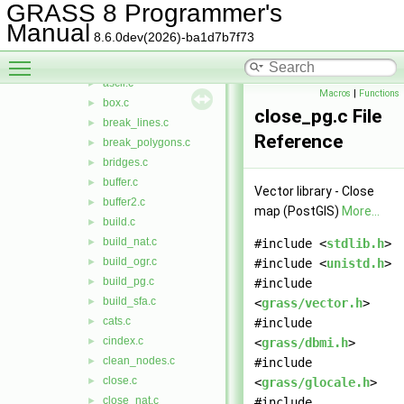
Vlib
▼
GRASS 8 Programmer's
area.c
►
Manual
8.6.0dev(2026)-ba1d7b7f73
area_pg.c
►
Toggle main menu visibility
array.c
►
ascii.c
►
Macros
|
Functions
box.c
►
close_pg.c File
break_lines.c
►
Reference
break_polygons.c
►
bridges.c
►
buffer.c
►
Vector library - Close
buffer2.c
►
map (PostGIS)
More...
build.c
►
build_nat.c
►
#include <
stdlib.h
>
build_ogr.c
►
#include <
unistd.h
>
build_pg.c
►
#include
build_sfa.c
►
<
grass/vector.h
>
cats.c
►
#include
cindex.c
►
<
grass/dbmi.h
>
clean_nodes.c
►
#include
close.c
►
<
grass/glocale.h
>
close_nat.c
►
#include