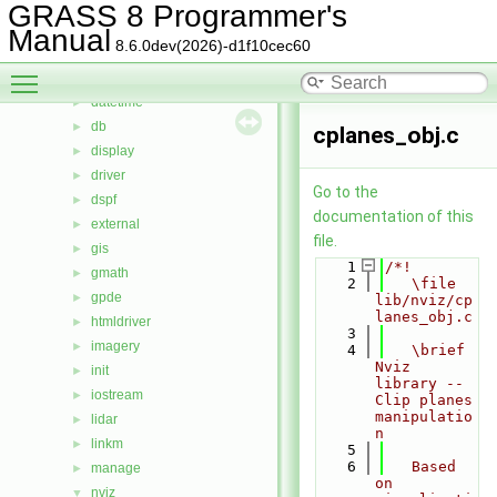
cairodriver
►
GRASS 8 Programmer's
calc
►
Manual
8.6.0dev(2026)-d1f10cec60
cdhc
►
Toggle main menu visibility
cluster
►
datetime
►
db
►
cplanes_obj.c
display
►
driver
►
Go to the
dspf
►
documentation of this
external
►
file.
gis
►
    1
/*!
gmath
►
    2
   \file 
gpde
►
lib/nviz/cp
lanes_obj.c
htmldriver
►
    3
imagery
►
    4
   \brief 
Nviz 
init
►
library -- 
iostream
►
Clip planes 
manipulatio
lidar
►
n
linkm
►
    5
    6
   Based 
manage
►
on 
nviz
▼