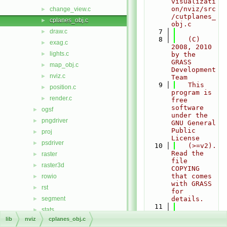
visualizati
on/nviz/src
change_view.c
►
/cutplanes_
cplanes_obj.c
►
obj.c
draw.c
    7
►
    8
   (C) 
exag.c
►
2008, 2010 
lights.c
►
by the 
GRASS 
map_obj.c
►
Development 
nviz.c
►
Team
    9
   This 
position.c
►
program is 
render.c
►
free 
software 
ogsf
►
under the 
pngdriver
►
GNU General 
Public 
proj
►
License
psdriver
►
   10
   (>=v2). 
Read the 
raster
►
file 
raster3d
►
COPYING 
that comes 
rowio
►
with GRASS 
rst
►
for 
segment
details.
►
   11
stats
►
   12
   \author 
lib
nviz
cplanes_obj.c
symbol
►
Updated/mod