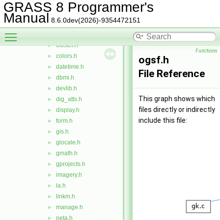
bitmap.h
►
GRASS 8 Programmer's
btree.h
►
Manual
8.6.0dev(2026)-9354472151
calc.h
►
Toggle main menu visibility
cdhc.h
►
cluster.h
►
Functions
colors.h
►
ogsf.h
datetime.h
►
File Reference
dbmi.h
►
devlib.h
►
This graph shows which
dig_atts.h
►
files directly or indirectly
display.h
►
include this file:
form.h
►
gis.h
►
glocale.h
►
gmath.h
►
gprojects.h
►
imagery.h
►
la.h
►
linkm.h
►
manage.h
►
neta.h
►