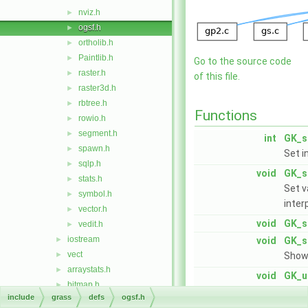
nviz.h
►
ogsf.h
►
ortholib.h
►
Paintlib.h
►
Go to the source code
raster.h
►
of this file.
raster3d.h
►
rbtree.h
►
Functions
rowio.h
►
segment.h
►
int
GK_s
spawn.h
►
Set i
sqlp.h
►
void
GK_s
stats.h
►
Set v
symbol.h
►
inter
vector.h
►
void
GK_s
vedit.h
►
iostream
►
void
GK_s
vect
►
Show 
arraystats.h
►
void
GK_u
bitmap.h
►
Updat
include
grass
defs
ogsf.h
btree.h
►