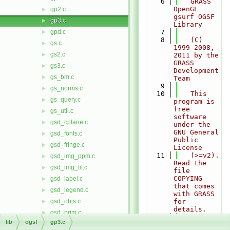
    6
   GRASS 
OpenGL 
gp2.c
►
gsurf OGSF 
gp3.c
►
Library
gpd.c
    7
►
    8
   (C) 
gs.c
►
1999-2008, 
gs2.c
►
2011 by the 
GRASS 
gs3.c
►
Development 
gs_bm.c
►
Team
    9
gs_norms.c
►
   10
   This 
gs_query.c
►
program is 
free 
gs_util.c
►
software 
gsd_cplane.c
►
under the 
GNU General 
gsd_fonts.c
►
Public 
gsd_fringe.c
►
License
   11
   (>=v2).  
gsd_img_ppm.c
►
Read the 
gsd_img_tif.c
►
file 
COPYING 
gsd_label.c
►
that comes 
gsd_legend.c
►
with GRASS 
gsd_objs.c
for 
►
details.
gsd_prim.c
►
   12
lib
ogsf
gp3.c
gsd_surf.c
►
   13
   \author 