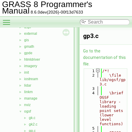
datetime
►
GRASS 8 Programmer's
db
►
Manual
8.6.0dev(2026)-00f13d7633
display
►
Toggle main menu visibility
driver
►
dspf
►
external
►
gp3.c
gis
►
gmath
►
Go to the
gpde
►
documentation of this
htmldriver
►
file.
imagery
►
    1
/*!
init
►
    2
   \file 
iostream
►
lib/ogsf/gp
3.c
lidar
►
    3
linkm
►
    4
   \brief 
OGSF 
manage
►
library - 
nviz
►
loading 
point sets 
ogsf
▼
(lower 
gk.c
►
level 
functions)
gk2.c
►
    5
gp.c
►