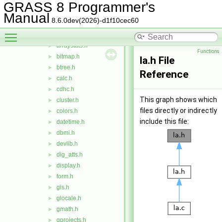
File List
▼
GRASS 8 Programmer's
include
▼
Manual
8.6.0dev(2026)-d1f10cec60
grass
▼
Toggle main menu visibility
defs
▼
arraystats.h
►
Functions
bitmap.h
►
la.h File
btree.h
►
Reference
calc.h
►
cdhc.h
►
This graph shows which
cluster.h
►
files directly or indirectly
colors.h
►
include this file:
datetime.h
►
dbmi.h
►
devlib.h
►
dig_atts.h
►
display.h
►
form.h
►
gis.h
►
glocale.h
►
gmath.h
►
gprojects.h
►