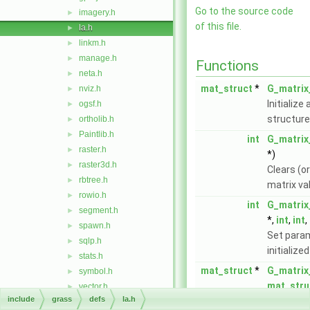
Go to the source code
imagery.h
►
of this file.
la.h
►
linkm.h
►
manage.h
►
Functions
neta.h
►
mat_struct
*
G_matrix_
nviz.h
►
Initialize
ogsf.h
►
structure
ortholib.h
►
Paintlib.h
►
int
G_matrix
raster.h
►
*)
raster3d.h
►
Clears (o
rbtree.h
►
matrix va
rowio.h
►
int
G_matrix
segment.h
►
*,
int
,
int
,
spawn.h
►
Set param
sqlp.h
►
initialize
stats.h
►
mat_struct
*
G_matrix
symbol.h
►
mat_stru
vector.h
►
include
grass
defs
la.h
Copy a ma
vedit.h
►