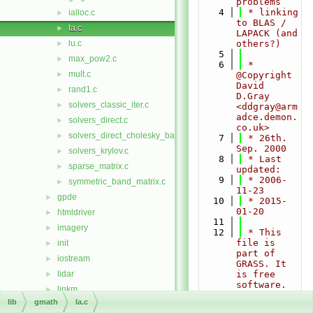
problems
    4
 * linking 
ialloc.c
►
to BLAS / 
la.c
►
LAPACK (and 
lu.c
others?)
►
    5
max_pow2.c
►
    6
 * 
mult.c
►
@Copyright 
David 
rand1.c
►
D.Gray 
solvers_classic_iter.c
►
<ddgray@arm
adce.demon.
solvers_direct.c
►
co.uk>
solvers_direct_cholesky_band.c
►
    7
 * 26th. 
Sep. 2000
solvers_krylov.c
►
    8
 * Last 
sparse_matrix.c
►
updated:
    9
 * 2006-
symmetric_band_matrix.c
►
11-23
gpde
►
   10
 * 2015-
01-20
htmldriver
►
   11
imagery
►
   12
 * This 
file is 
init
►
part of 
iostream
►
GRASS. It 
lidar
is free 
►
software. 
linkm
►
You can
lib
gmath
la.c
manage
►
   13
 * 