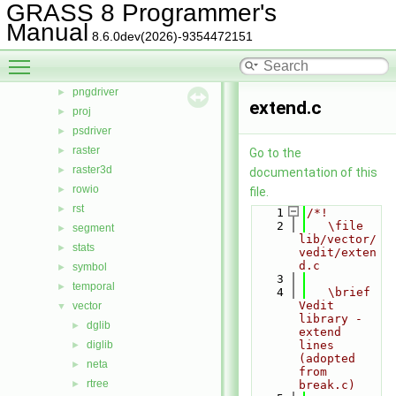
GRASS 8 Programmer's
linkm
►
Manual
manage
►
8.6.0dev(2026)-9354472151
nviz
►
Toggle main menu visibility
ogsf
►
pngdriver
►
extend.c
proj
►
psdriver
►
raster
►
Go to the
raster3d
►
documentation of this
rowio
►
file.
rst
►
    1
/*!
    2
   \file 
segment
►
lib/vector/
stats
►
vedit/exten
d.c
symbol
►
    3
temporal
►
    4
   \brief 
Vedit 
vector
▼
library - 
dglib
►
extend 
diglib
lines 
►
(adopted 
neta
►
from 
rtree
►
break.c)