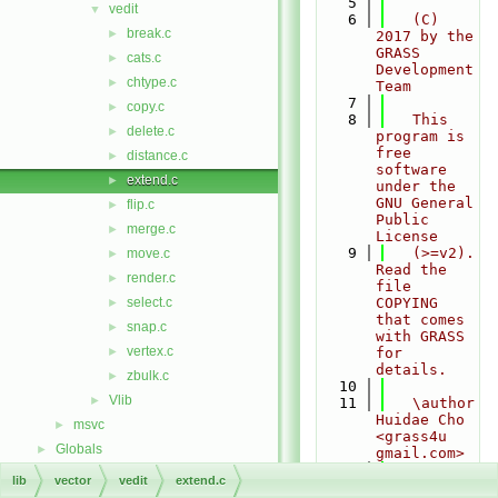
    5
vedit
▼
    6
   (C) 
break.c
►
2017 by the 
GRASS 
cats.c
►
Development 
chtype.c
►
Team
    7
copy.c
►
    8
   This 
delete.c
►
program is 
free 
distance.c
►
software 
extend.c
►
under the 
GNU General 
flip.c
►
Public 
merge.c
►
License
    9
   (>=v2).  
move.c
►
Read the 
render.c
►
file 
select.c
COPYING 
►
that comes 
snap.c
►
with GRASS 
vertex.c
►
for 
details.
zbulk.c
►
   10
Vlib
►
   11
   \author 
Huidae Cho 
msvc
►
<grass4u 
Globals
►
gmail.com>
   12
 */
lib
vector
vedit
extend.c
   13