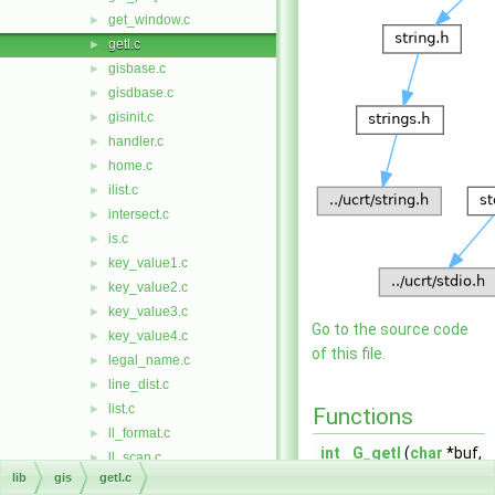
get_window.c
►
getl.c
►
gisbase.c
►
gisdbase.c
►
gisinit.c
►
handler.c
►
home.c
►
ilist.c
►
intersect.c
►
is.c
►
key_value1.c
►
key_value2.c
►
key_value3.c
►
Go to the source code
key_value4.c
►
of this file.
legal_name.c
►
line_dist.c
►
list.c
►
Functions
ll_format.c
►
int
G_getl
(
char
*buf,
ll_scan.c
►
int
n,
FILE
*fd)
lib
gis
getl.c
locale.c
►