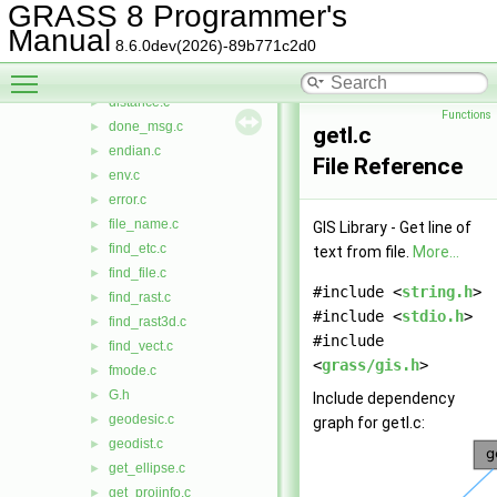
counter.c
►
GRASS 8 Programmer's
date.c
►
Manual
8.6.0dev(2026)-89b771c2d0
datum.c
►
Toggle main menu visibility
debug.c
►
distance.c
►
Functions
done_msg.c
►
getl.c
endian.c
►
File Reference
env.c
►
error.c
►
file_name.c
►
GIS Library - Get line of
find_etc.c
►
text from file.
More...
find_file.c
►
#include <
string.h
>
find_rast.c
►
#include <
stdio.h
>
find_rast3d.c
►
#include
find_vect.c
►
<
grass/gis.h
>
fmode.c
►
G.h
►
Include dependency
geodesic.c
►
graph for getl.c:
geodist.c
►
get_ellipse.c
►
get_projinfo.c
►