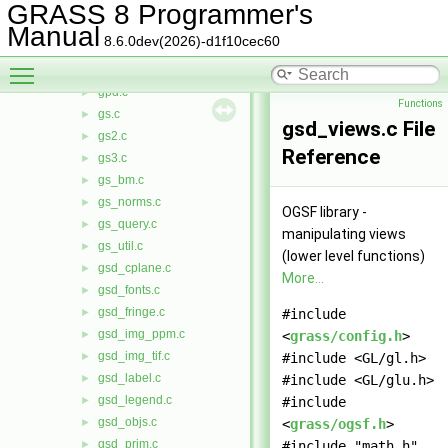
gk2.c
►
GRASS 8 Programmer's
gp.c
►
Manual
8.6.0dev(2026)-d1f10cec60
gp2.c
►
Toggle main menu visibility
gp3.c
►
gpd.c
►
Functions
gs.c
►
gsd_views.c File
gs2.c
►
Reference
gs3.c
►
gs_bm.c
►
gs_norms.c
►
OGSF library -
gs_query.c
►
manipulating views
gs_util.c
►
(lower level functions)
gsd_cplane.c
►
More...
gsd_fonts.c
►
gsd_fringe.c
►
#include
gsd_img_ppm.c
►
<
grass/config.h
>
gsd_img_tif.c
►
#include <GL/gl.h>
gsd_label.c
►
#include <GL/glu.h>
gsd_legend.c
►
#include
gsd_objs.c
►
<
grass/ogsf.h
>
gsd_prim.c
►
#include "math.h"