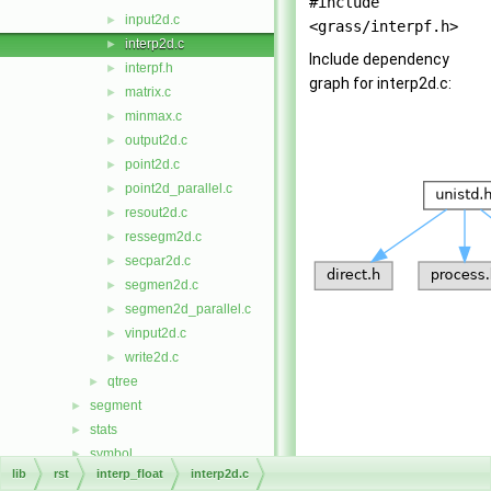
#include
input2d.c
►
<grass/interpf.h>
interp2d.c
►
Include dependency
interpf.h
►
graph for interp2d.c:
matrix.c
►
minmax.c
►
output2d.c
►
point2d.c
►
point2d_parallel.c
►
resout2d.c
►
ressegm2d.c
►
secpar2d.c
►
segmen2d.c
►
segmen2d_parallel.c
►
vinput2d.c
►
write2d.c
►
qtree
►
segment
►
stats
►
symbol
►
lib
rst
interp_float
interp2d.c
temporal
►