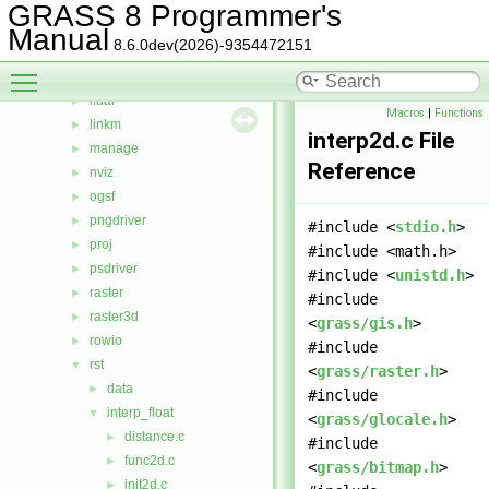
htmldriver
►
GRASS 8 Programmer's
imagery
►
Manual
8.6.0dev(2026)-9354472151
init
►
Toggle main menu visibility
iostream
►
lidar
►
Macros
|
Functions
linkm
►
interp2d.c File
manage
►
Reference
nviz
►
ogsf
►
pngdriver
►
#include <
stdio.h
>
proj
►
#include <math.h>
psdriver
►
#include <
unistd.h
>
raster
►
#include
raster3d
►
<
grass/gis.h
>
rowio
►
#include
rst
▼
<
grass/raster.h
>
data
►
#include
interp_float
▼
<
grass/glocale.h
>
distance.c
►
#include
func2d.c
►
<
grass/bitmap.h
>
init2d.c
►