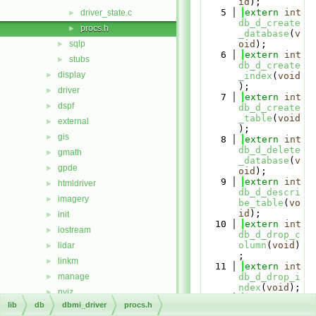
id
);
    5
extern
int
driver_state.c
►
db_d_create
procs.h
►
_database
(
v
sqlp
oid
);
►
    6
extern
int
stubs
►
db_d_create
display
►
_index
(
void
);
driver
►
    7
extern
int
dspf
►
db_d_create
_table
(
void
external
►
);
gis
►
    8
extern
int
db_d_delete
gmath
►
_database
(
v
gpde
►
oid
);
    9
extern
int
htmldriver
►
db_d_descri
imagery
►
be_table
(
vo
id
);
init
►
   10
extern
int
iostream
►
db_d_drop_c
olumn
(
void
)
lidar
►
;
linkm
►
   11
extern
int
manage
db_d_drop_i
►
ndex
(
void
);
nviz
►
   12
extern
int
lib
db
dbmi_driver
procs.h
ogsf
►
db_d_drop_t