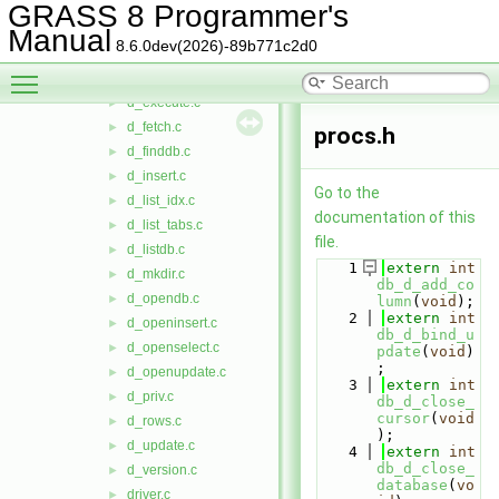
d_drop_col.c
►
GRASS 8 Programmer's
d_drop_index.c
►
Manual
8.6.0dev(2026)-89b771c2d0
d_drop_tab.c
►
Toggle main menu visibility
d_error.c
►
d_execute.c
►
d_fetch.c
►
procs.h
d_finddb.c
►
d_insert.c
►
Go to the
d_list_idx.c
►
documentation of this
d_list_tabs.c
►
file.
d_listdb.c
►
    1
extern
int
d_mkdir.c
►
db_d_add_co
d_opendb.c
►
lumn
(
void
);
    2
extern
int
d_openinsert.c
►
db_d_bind_u
d_openselect.c
►
pdate
(
void
)
;
d_openupdate.c
►
    3
extern
int
d_priv.c
►
db_d_close_
cursor
(
void
d_rows.c
►
);
d_update.c
►
    4
extern
int
db_d_close_
d_version.c
►
database
(
vo
driver.c
►