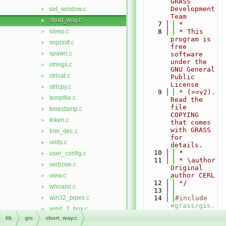
GRASS 
Development 
set_window.c
►
Team
short_way.c
►
    7
 *
sleep.c
    8
 * This 
►
program is 
snprintf.c
►
free 
spawn.c
►
software 
under the 
strings.c
►
GNU General 
strlcat.c
►
Public 
License
strlcpy.c
►
    9
 * (>=v2). 
tempfile.c
►
Read the 
file 
timestamp.c
►
COPYING 
token.c
►
that comes 
with GRASS 
trim_dec.c
►
for 
units.c
►
details.
   10
 *
user_config.c
►
   11
 * \author 
verbose.c
►
Original 
author CERL
view.c
►
   12
 */
whoami.c
►
   13
win32_pipes.c
   14
#include 
►
<
grass/gis.
wind_2_box.c
►
h
>
lib
gis
short_way.c
wind_format.c
►
   15