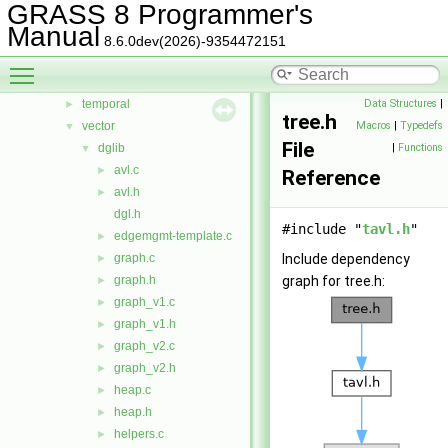
GRASS 8 Programmer's
rst
►
Manual
segment
►
8.6.0dev(2026)-9354472151
stats
►
Toggle main menu visibility
symbol
►
temporal
Data Structures
|
►
tree.h
vector
Macros
|
Typedefs
▼
File
dglib
|
Functions
▼
avl.c
►
Reference
avl.h
►
dgl.h
#include "
tavl.h
"
edgemgmt-template.c
►
graph.c
Include dependency
►
graph.h
graph for tree.h:
►
graph_v1.c
►
graph_v1.h
►
graph_v2.c
►
graph_v2.h
►
heap.c
►
heap.h
►
helpers.c
►