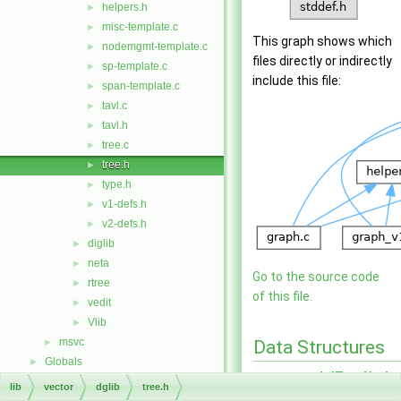
helpers.h
►
misc-template.c
►
This graph shows which
nodemgmt-template.c
►
files directly or indirectly
sp-template.c
►
include this file:
span-template.c
►
tavl.c
►
tavl.h
►
tree.c
►
tree.h
►
type.h
►
v1-defs.h
►
v2-defs.h
►
diglib
►
neta
►
Go to the source code
rtree
►
of this file.
vedit
►
Vlib
►
msvc
►
Data Structures
Globals
►
struct
_dglTreeNode
lib
vector
dglib
tree.h
struct
_dglTreeNode