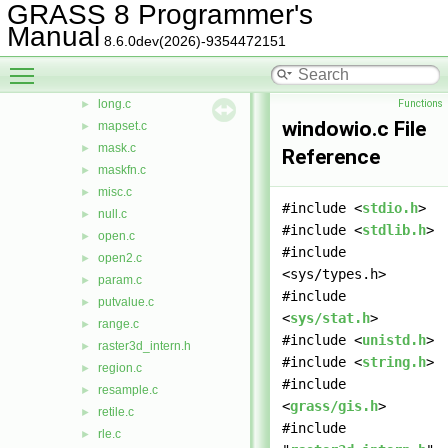
GRASS 8 Programmer's
history.c
►
Manual
index.c
►
8.6.0dev(2026)-9354472151
intio.c
►
Toggle main menu visibility
keys.c
►
long.c
Functions
►
windowio.c File
mapset.c
►
mask.c
►
Reference
maskfn.c
►
misc.c
►
#include <
stdio.h
>
null.c
►
#include <
stdlib.h
>
open.c
►
#include
open2.c
►
<sys/types.h>
param.c
►
#include
putvalue.c
►
<
sys/stat.h
>
range.c
►
#include <
unistd.h
>
raster3d_intern.h
►
#include <
string.h
>
region.c
►
#include
resample.c
►
<
grass/gis.h
>
retile.c
►
#include
rle.c
►