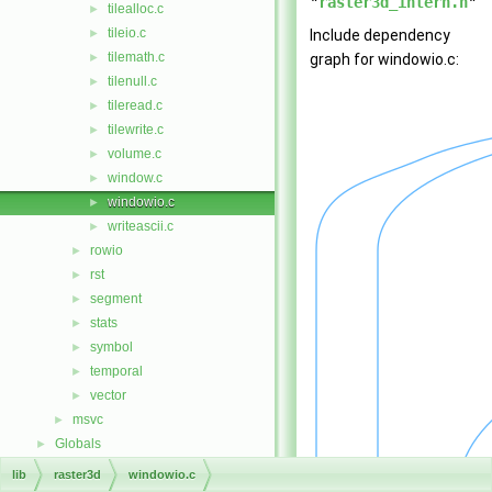
"
raster3d_intern.h
"
tilealloc.c
►
tileio.c
►
Include dependency
tilemath.c
►
graph for windowio.c:
tilenull.c
►
tileread.c
►
tilewrite.c
►
volume.c
►
window.c
►
windowio.c
►
writeascii.c
►
rowio
►
rst
►
segment
►
stats
►
symbol
►
temporal
►
vector
►
msvc
►
Globals
►
lib
raster3d
windowio.c