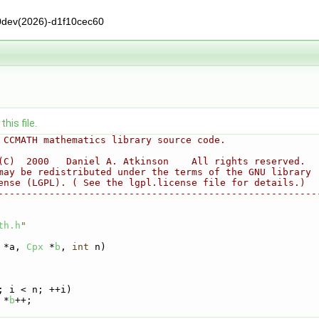
0dev(2026)-d1f10cec60
his file.
 CCMATH mathematics library source code.
(C)  2000   Daniel A. Atkinson    All rights reserved.
may be redistributed under the terms of the GNU library
ense (LGPL). ( See the lgpl.license file for details.)
--------------------------------------------------------
th.h
"
 *a, 
Cpx
 *
b
, 
int
 n)
; i < n; ++i)
 *
b
++;