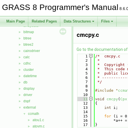
Files
▼
GRASS 8 Programmer's Manual
File List
▼
8.6.
include
►
lib
▼
Main Page
Related Pages
Data Structures
Files
arraystats
►
bitmap
►
cmcpy.c
btree
►
btree2
►
Go to the documentation of t
cairodriver
►
    1
/*  cmcpy.c   
calc
►
    2
 *
cdhc
►
    3
 *  Copyright 
    4
 *  This code 
cluster
►
    5
 *  public lic
datetime
►
    6
 * -----------
    7
 */
db
►
    8
display
►
    9
#include "
ccma
   10
driver
►
   11
void
cmcpy
(
Cpx
dspf
►
   12
{
external
   13
int
 i;
▼
   14
ccmath
▼
   15
for
 (i = 0
atou1.c
►
   16
        *a++ =
   17
}
atovm.c
►