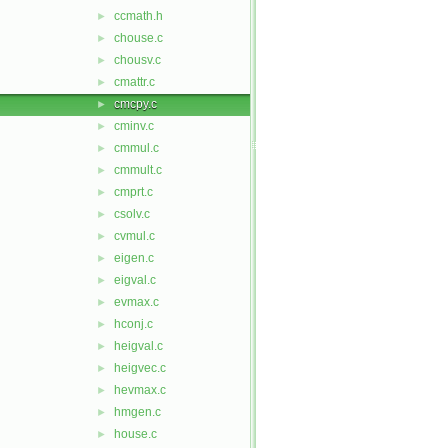
ccmath.h
►
chouse.c
►
chousv.c
►
cmattr.c
►
cmcpy.c
►
cminv.c
►
cmmul.c
►
cmmult.c
►
cmprt.c
►
csolv.c
►
cvmul.c
►
eigen.c
►
eigval.c
►
evmax.c
►
hconj.c
►
heigval.c
►
heigvec.c
►
hevmax.c
►
hmgen.c
►
house.c
►