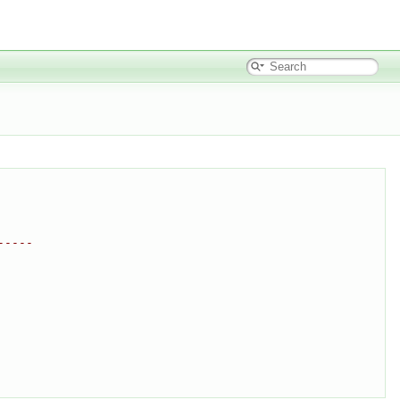
-----