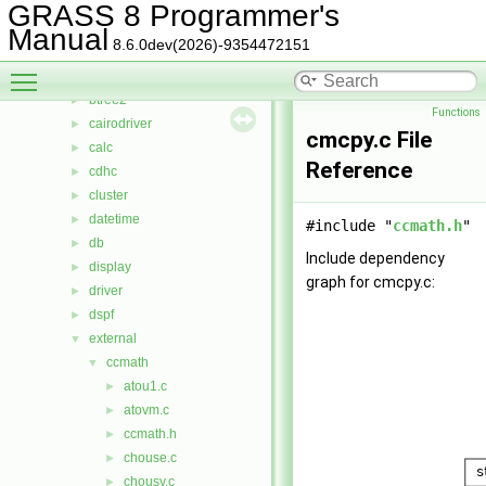
lib
▼
GRASS 8 Programmer's
arraystats
►
Manual
8.6.0dev(2026)-9354472151
bitmap
►
Toggle main menu visibility
btree
►
btree2
►
Functions
cairodriver
►
cmcpy.c File
calc
►
Reference
cdhc
►
cluster
►
datetime
►
#include "
ccmath.h
"
db
►
Include dependency
display
►
graph for cmcpy.c:
driver
►
dspf
►
external
▼
ccmath
▼
atou1.c
►
atovm.c
►
ccmath.h
►
chouse.c
►
chousv.c
►