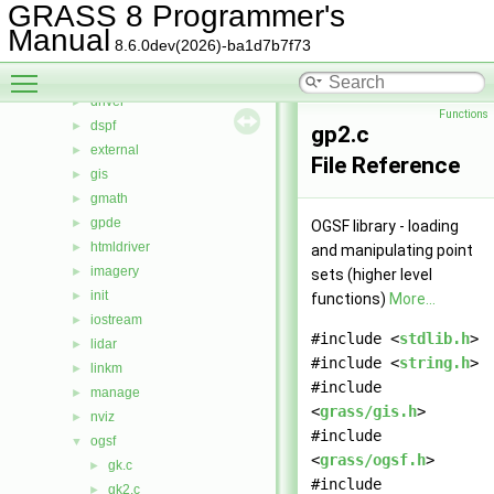
cluster
►
GRASS 8 Programmer's
datetime
►
Manual
8.6.0dev(2026)-ba1d7b7f73
db
►
Toggle main menu visibility
display
►
driver
►
Functions
dspf
►
gp2.c
external
►
File Reference
gis
►
gmath
►
gpde
►
OGSF library - loading
htmldriver
►
and manipulating point
imagery
►
sets (higher level
init
►
functions)
More...
iostream
►
#include <
stdlib.h
>
lidar
►
#include <
string.h
>
linkm
►
#include
manage
►
<
grass/gis.h
>
nviz
►
#include
ogsf
▼
<
grass/ogsf.h
>
gk.c
►
#include
gk2.c
►