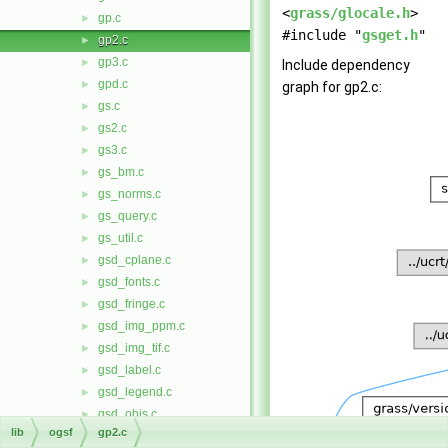
<
grass/glocale.h
>
gp.c
►
#include "
gsget.h
"
gp2.c
►
gp3.c
►
Include dependency
gpd.c
►
graph for gp2.c:
gs.c
►
gs2.c
►
gs3.c
►
gs_bm.c
►
gs_norms.c
►
gs_query.c
►
gs_util.c
►
gsd_cplane.c
►
gsd_fonts.c
►
gsd_fringe.c
►
gsd_img_ppm.c
►
gsd_img_tif.c
►
gsd_label.c
►
gsd_legend.c
►
gsd_objs.c
►
lib
ogsf
gp2.c
gsd_prim.c
►