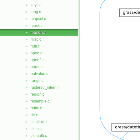
keys.c
►
long.c
►
mapset.c
►
mask.c
►
maskfn.c
►
misc.c
►
null.c
►
open.c
►
open2.c
►
param.c
►
putvalue.c
►
range.c
►
raster3d_intern.h
►
region.c
►
resample.c
►
retile.c
►
rle.c
►
tilealloc.c
►
tileio.c
►
tilemath.c
►