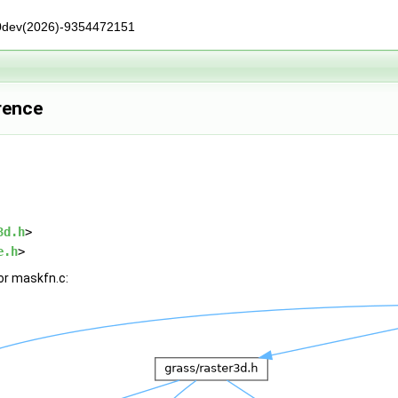
0dev(2026)-9354472151
rence
3d.h
>
e.h
>
or maskfn.c: