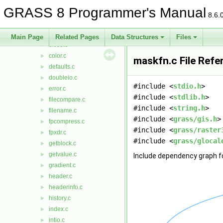
cachehash.h
►
GRASS 8 Programmer's Manual
cats.c
►
8.6.
changeprecision.c
►
changetype.c
►
Main Page
Related Pages
Data Structures
Files
close.c
►
color.c
►
maskfn.c File Refe
defaults.c
►
doubleio.c
►
#include <
stdio.h
>
error.c
►
#include <
stdlib.h
>
filecompare.c
►
#include <
string.h
>
filename.c
►
#include <
grass/gis.h
>
fpcompress.c
►
#include <
grass/raster
fpxdr.c
►
#include <
grass/glocal
getblock.c
►
getvalue.c
►
Include dependency graph f
gradient.c
►
header.c
►
headerinfo.c
►
history.c
►
index.c
►
intio.c
►