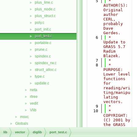
    5
 * 
plus_line.c
►
AUTHOR(S):    
plus_node.c
►
Original 
author 
plus_struct.c
►
CERL, 
poly.c
►
probably 
Dave 
port_init.c
►
Gerdes.
port_test.c
►
    6
 *               
Update to 
portable.c
►
GRASS 5.7 
prune.c
►
Radim 
Blazek.
spindex.c
►
    7
 *
spindex_rw.c
►
    8
 * 
PURPOSE:      
struct_alloc.c
►
Lower level 
type.c
►
functions 
update.c
for 
►
reading/wri
neta
►
ting/manipu
rtree
►
lating 
vectors.
vedit
►
    9
 *
Vlib
►
   10
 * 
COPYRIGHT:    
msvc
►
(C) 2001 by 
Globals
►
the GRASS 
Development 
lib
vector
diglib
port_test.c
Team