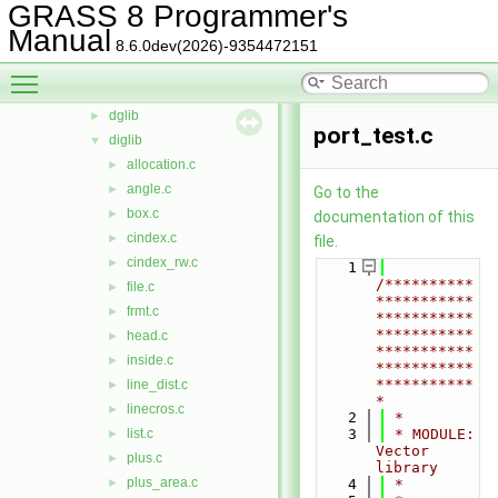
GRASS 8 Programmer's
stats
►
Manual
symbol
►
8.6.0dev(2026)-9354472151
temporal
►
Toggle main menu visibility
vector
▼
dglib
►
port_test.c
diglib
▼
allocation.c
►
angle.c
►
Go to the
box.c
►
documentation of this
cindex.c
►
file.
cindex_rw.c
►
    1
/**********
file.c
►
***********
frmt.c
►
***********
***********
head.c
►
***********
inside.c
►
***********
***********
line_dist.c
►
*
linecros.c
►
    2
 *
list.c
    3
 * MODULE:       
►
Vector 
plus.c
►
library
plus_area.c
►
    4
 *